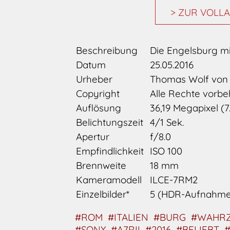
> ZUR VOLLA
Beschreibung
Die Engelsburg mi
Datum
25.05.2016
Urheber
Thomas Wolf vo
Copyright
Alle Rechte vorbe
Auflösung
36,19 Megapixel (7.
Belichtungszeit
4/1 Sek.
Apertur
f/8.0
Empfindlichkeit
ISO 100
Brennweite
18 mm
Kameramodell
ILCE-7RM2
Einzelbilder*
5 (HDR-Aufnahme
#ROM
#ITALIEN
#BURG
#WAHRZ
#SONY
#A7RII
#2016
#BELIEBT