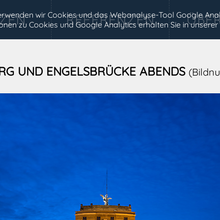
 verwenden wir Cookies und das Webanalyse-Tool Google Anal
tionen zu Cookies und Google Analytics erhalten Sie in unserer
RG UND ENGELSBRÜCKE ABENDS
(Bildn