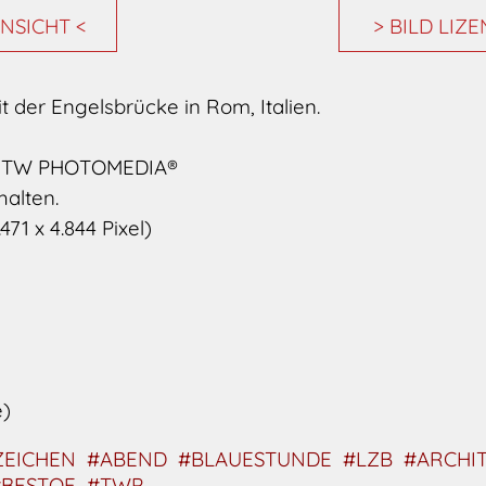
NSICHT <
> BILD LIZ
t der Engelsbrücke in Rom, Italien.
n TW PHOTOMEDIA®
halten.
471 x 4.844 Pixel)
)
EICHEN
#ABEND
#BLAUESTUNDE
#LZB
#ARCHI
#BESTOF
#TWP