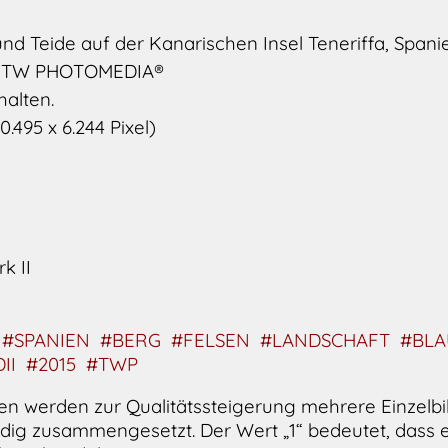
d Teide auf der Kanarischen Insel Teneriffa, Spani
n TW PHOTOMEDIA®
halten.
.495 x 6.244 Pixel)
k II
#SPANIEN
#BERG
#FELSEN
#LANDSCHAFT
#BLA
II
#2015
#TWP
n werden zur Qualitätssteigerung mehrere Einzelbil
ig zusammengesetzt. Der Wert „1“ bedeutet, dass e