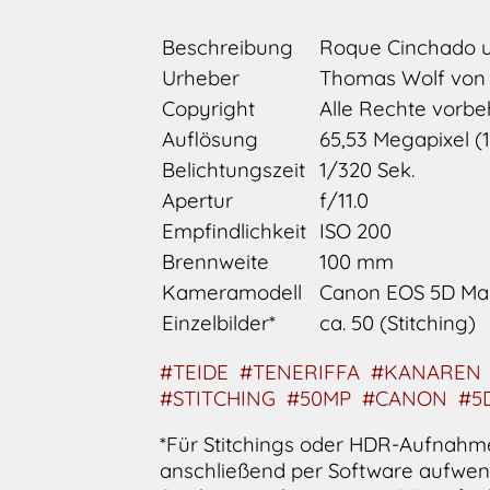
Beschreibung
Roque Cinchado un
Urheber
Thomas Wolf vo
Copyright
Alle Rechte vorbe
Auflösung
65,53 Megapixel (10
Belichtungszeit
1/320 Sek.
Apertur
f/11.0
Empfindlichkeit
ISO 200
Brennweite
100 mm
Kameramodell
Canon EOS 5D Mar
Einzelbilder*
ca. 50 (Stitching)
#TEIDE
#TENERIFFA
#KANAREN
#STITCHING
#50MP
#CANON
#5D
*Für Stitchings oder HDR-Aufnahme
anschließend per Software aufwend